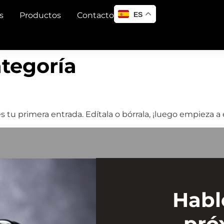
ES
s
Productos
Contacto
ategoría
tu primera entrada. Edítala o bórrala, ¡luego empieza a e
Habl
pró