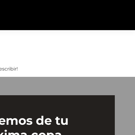
scribir!
emos de tu
xima copa