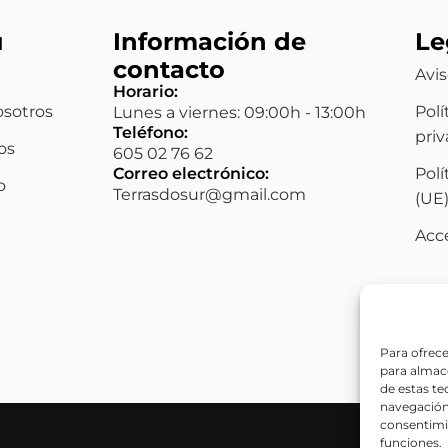
ú
Información de
Le
contacto
Avis
Horario:
osotros
Polí
Lunes a viernes: 09:00h - 13:00h
Teléfono:
pri
os
605 02 76 62
Correo electrónico:
Polí
o
Terrasdosur@gmail.com
(UE
Acce
Para ofrece
para almace
de estas t
navegación 
consentimie
funciones.